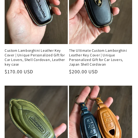
Custom Lamborghini Leather Key
The Ultimate Custom Lamborghini
Cover | Unique Personalized Gift for
Leather Key Cover | Unique
Car Lovers, Shell Cordovan, Leather
Personalized Gift for Car Lovers,
key case
Japan Shell Cordovan
通
$170.00 USD
通
$200.00 USD
常
常
価
価
格
格