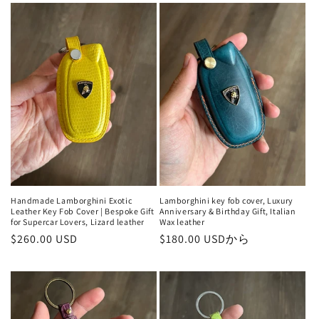
価
価
格
格
Handmade Lamborghini Exotic
Lamborghini key fob cover, Luxury
Leather Key Fob Cover | Bespoke Gift
Anniversary & Birthday Gift, Italian
for Supercar Lovers, Lizard leather
Wax leather
通
$260.00 USD
通
$180.00 USDから
常
常
価
価
格
格