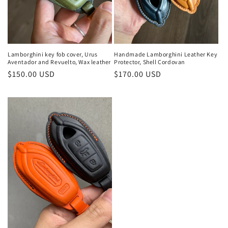
Lamborghini key fob cover, Urus
Handmade Lamborghini Leather Key
Aventador and Revuelto, Wax leather
Protector, Shell Cordovan
通
$150.00 USD
通
$170.00 USD
常
常
価
価
格
格