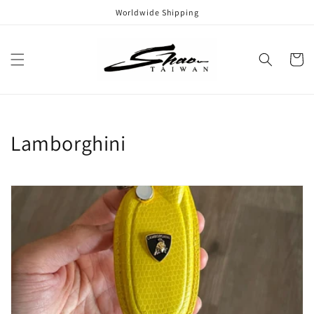
コンテ
Worldwide Shipping
ンツに
進む
カ
ー
ト
コ
Lamborghini
レ
ク
シ
ョ
ン
: