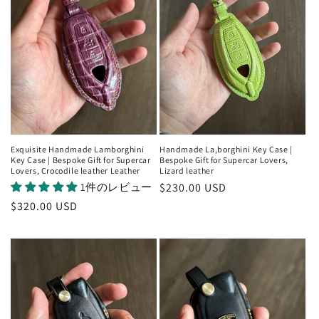
Exquisite Handmade Lamborghini
Handmade La,borghini Key Case |
Key Case | Bespoke Gift for Supercar
Bespoke Gift for Supercar Lovers,
Lovers, Crocodile leather Leather
Lizard leather
1件のレビュー
通
$230.00 USD
常
通
$320.00 USD
価
常
格
価
格