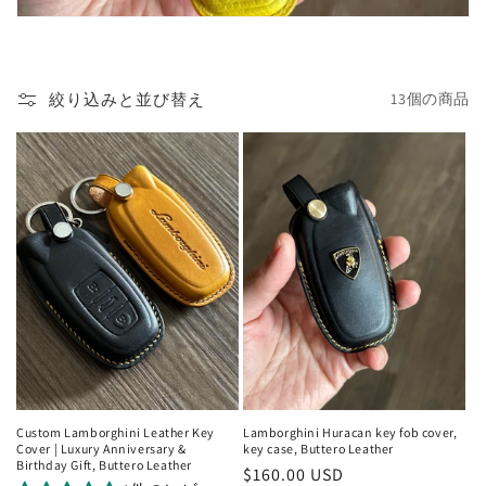
絞り込みと並び替え
13個の商品
Custom Lamborghini Leather Key
Lamborghini Huracan key fob cover,
Cover | Luxury Anniversary &
key case, Buttero Leather
Birthday Gift, Buttero Leather
通
$160.00 USD