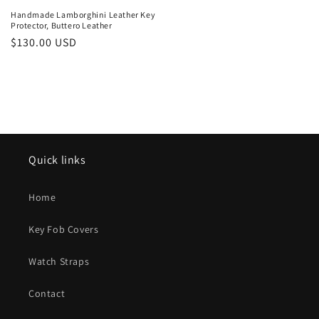
Handmade Lamborghini Leather Key
Protector, Buttero Leather
通
$130.00 USD
常
価
格
Quick links
Home
Key Fob Covers
Watch Straps
Contact