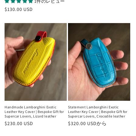
1件のレビュー
常
通
$130.00 USD
価
常
格
価
格
Handmade Lamborghini Exotic
Statement Lamborghini Exotic
Leather Key Cover | Bespoke Gift for
Leather Key Cover | Bespoke Gift for
Supercar Lovers, Lizard leather
Supercar Lovers, Crocodile leather
通
$230.00 USD
通
$320.00 USDから
常
常